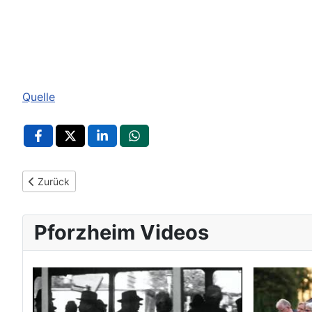
Quelle
Vorheriger Beitrag: Reuchlin-Schüler forschen zur Jugendkultu
Zurück
Pforzheim Videos