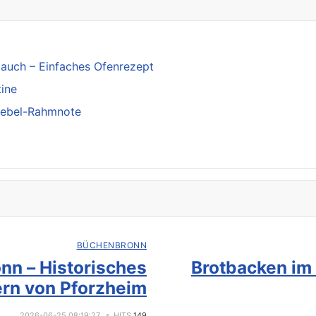
lauch – Einfaches Ofenrezept
tine
iebel-Rahmnote
BÜCHENBRONN
nn – Historisches
Brotbacken im
rn von Pforzheim
2026-06-25 08:19:27
HITS
149