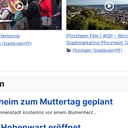
ftermovie
Pforzheim Film | WSP - Wirt
Stadtmarketing Pforzheim (
 (Stadtkreis)(PF)
Pforzheim (Stadtkreis)(PF)
m
heim zum Muttertag geplant
Innenstadt kostenlos vor einem Blumenherz...
n Hohenwart eröffnet