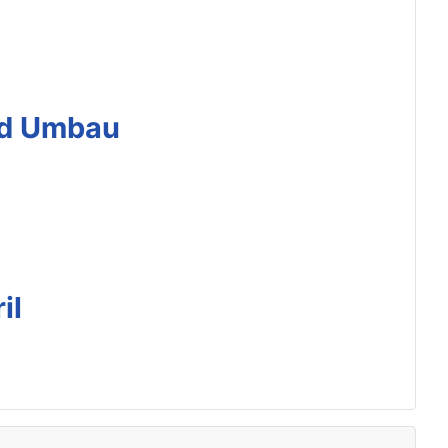
nd Umbau
il