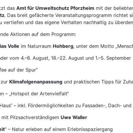
tzt das
Amt für Umweltschutz Pforzheim
mit der beliebte
tz
. Das breit gefächerte Veranstaltungsprogramm richtet s
u vertiefen und das eigene Verhalten nachhaltig zu überde
ende Aktionen auf dem Programm:
ias Volle
im Naturraum
Hohberg
, unter dem Motto „Mensc
nder vom 4.–8. August, 18.–22. August und 1.–5. September
ee auf der Spur“
 zur
Klimafolgenanpassung
und praktischen Tipps für Zuh
 – „Hotspot der Artenvielfalt“
Haus“ – inkl. Fördermöglichkeiten zu Fassaden-, Dach- un
mit Pilzsachverständigem
Uwe Waller
it
“ – Natur erleben auf einem Erlebnisspaziergang