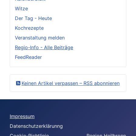
Witze
Der Tag - Heute
Kochrezepte
Veranstaltung melden
Regio-Info - Alle Beiträge
FeedReader
Keinen Artikel verpassen – RSS abonnieren
Impressum
Datenschutzerklärunng
Cookie-Richtlinie
Region Heilbronn