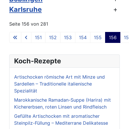
Karlsruhe
Seite 156 von 281
151
152
153
154
155
156
15
Koch-Rezepte
Artischocken römische Art mit Minze und
Sardellen – Traditionelle italienische
Spezialität
Marokkanische Ramadan-Suppe (Harira) mit
Kichererbsen, roten Linsen und Rindfleisch
Gefüllte Artischocken mit aromatischer
Steinpilz-Füllung – Mediterrane Delikatesse