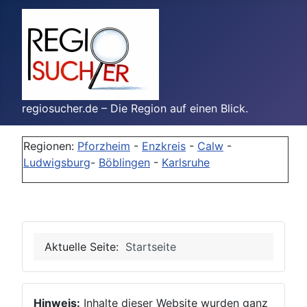
regiosucher.de – Die Region auf einen Blick.
Regionen:
Pforzheim
-
Enzkreis
-
Calw
-
Ludwigsburg
-
Böblingen
-
Karlsruhe
Aktuelle Seite:
Startseite
Hinweis:
Inhalte dieser Website wurden ganz