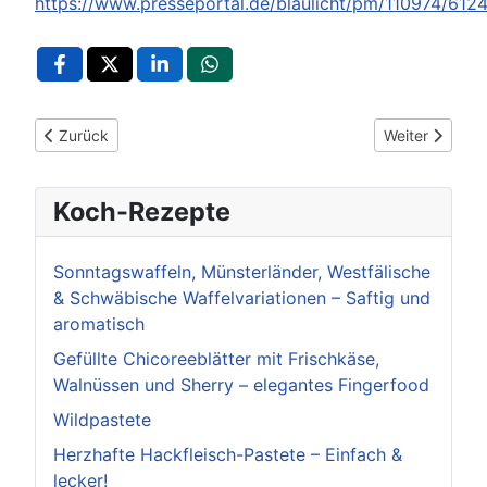
https://www.presseportal.de/blaulicht/pm/110974/612
Vorheriger Beitrag: POL-LB: Sindelfingen: Verkehrsunfall forde
Nächster Beitr
Zurück
Weiter
Koch-Rezepte
Sonntagswaffeln, Münsterländer, Westfälische
& Schwäbische Waffelvariationen – Saftig und
aromatisch
Gefüllte Chicoreeblätter mit Frischkäse,
Walnüssen und Sherry – elegantes Fingerfood
Wildpastete
Herzhafte Hackfleisch-Pastete – Einfach &
lecker!