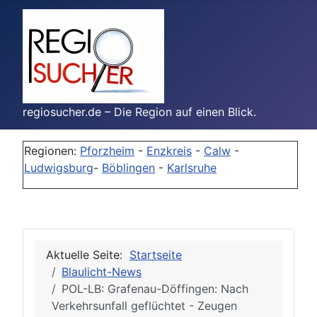
regiosucher.de – Die Region auf einen Blick.
Regionen:
Pforzheim
-
Enzkreis
-
Calw
-
Ludwigsburg
-
Böblingen
-
Karlsruhe
Aktuelle Seite:
Startseite
Blaulicht-News
POL-LB: Grafenau-Döffingen: Nach
Verkehrsunfall geflüchtet - Zeugen