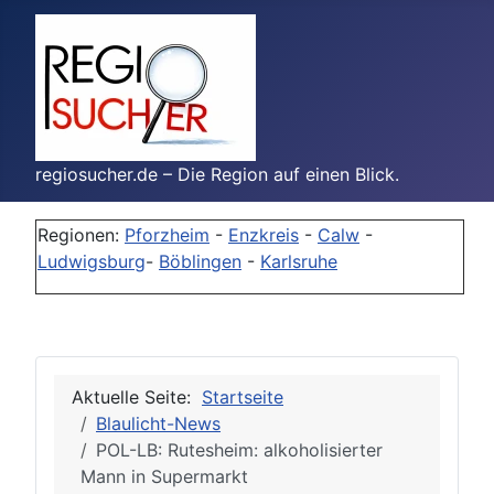
regiosucher.de – Die Region auf einen Blick.
Regionen:
Pforzheim
-
Enzkreis
-
Calw
-
Ludwigsburg
-
Böblingen
-
Karlsruhe
Aktuelle Seite:
Startseite
Blaulicht-News
POL-LB: Rutesheim: alkoholisierter
Mann in Supermarkt