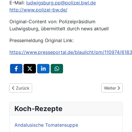
E-Mail:
ludwigsburg.pp@polizei.bwl.de
http://www.polizei-bw.de/
Original-Content von: Polizeipräsidium
Ludwigsburg, übermittelt durch news aktuell
Pressemeldung Original Link:
https://www.presseportal.de/blaulicht/pm/110974/618
Vorheriger Beitrag: POL-LB: Holzgerlingen: Rüttelplatte gestoh
Nächster Beitr
Zurück
Weiter
Koch-Rezepte
Andalusische Tomatensuppe