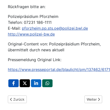
Rückfragen bitte an:
Polizeipräsidium Pforzheim
Telefon: 07231 186-1111
E-Mail:
pforzheim.pp.sts.oe@polizei.bwl.de
http://www.polizei-bw.de
Original-Content von: Polizeipräsidium Pforzheim,
übermittelt durch news aktuell
Pressemeldung Original Link:
https://www.presseportal.de/blaulicht/pm/137462/617
Vorheriger Beitrag: POL-Pforzheim: (PF) Pforzheim - Polizeikon
Nächster Beit
Zurück
Weiter