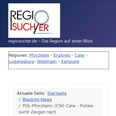
regiosucher.de – Die Region auf einen Blick.
Regionen:
Pforzheim
-
Enzkreis
-
Calw
-
Ludwigsburg
-
Böblingen
-
Karlsruhe
Aktuelle Seite:
Startseite
Blaulicht-News
POL-Pforzheim: (CW) Calw - Polizei
sucht Zeugen nach