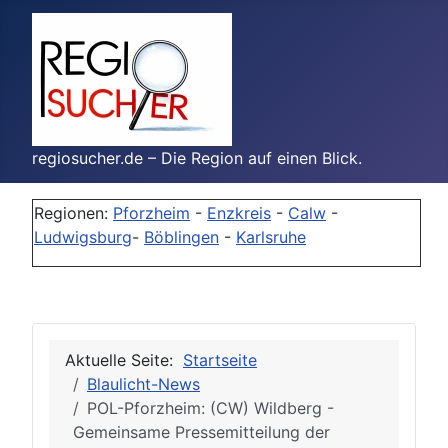
regiosucher.de – Die Region auf einen Blick.
Regionen:
Pforzheim
-
Enzkreis
-
Calw
-
Ludwigsburg
-
Böblingen
-
Karlsruhe
Aktuelle Seite:
Startseite
Blaulicht-News
POL-Pforzheim: (CW) Wildberg -
Gemeinsame Pressemitteilung der