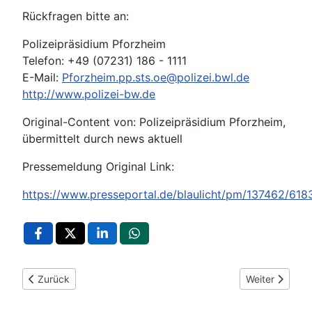
Rückfragen bitte an:
Polizeipräsidium Pforzheim
Telefon: +49 (07231) 186 - 1111
E-Mail:
Pforzheim.pp.sts.oe@polizei.bwl.de
http://www.polizei-bw.de
Original-Content von: Polizeipräsidium Pforzheim,
übermittelt durch news aktuell
Pressemeldung Original Link:
https://www.presseportal.de/blaulicht/pm/137462/61
Vorheriger Beitrag: POL-KA: (KA) Karlsruhe - Betrug in sechss
Nächster Beitr
Zurück
Weiter