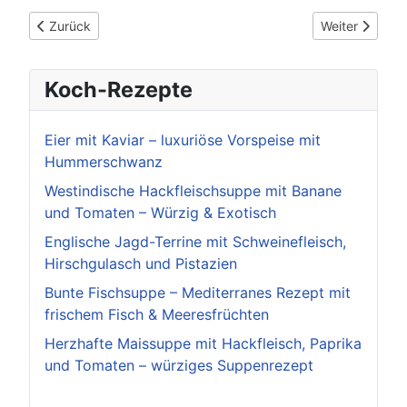
Vorheriger Beitrag: POL-Pforzheim: (FDS) Pfalzgrafenweiler - 
Nächster Beitr
Zurück
Weiter
Koch-Rezepte
Eier mit Kaviar – luxuriöse Vorspeise mit
Hummerschwanz
Westindische Hackfleischsuppe mit Banane
und Tomaten – Würzig & Exotisch
Englische Jagd-Terrine mit Schweinefleisch,
Hirschgulasch und Pistazien
Bunte Fischsuppe – Mediterranes Rezept mit
frischem Fisch & Meeresfrüchten
Herzhafte Maissuppe mit Hackfleisch, Paprika
und Tomaten – würziges Suppenrezept