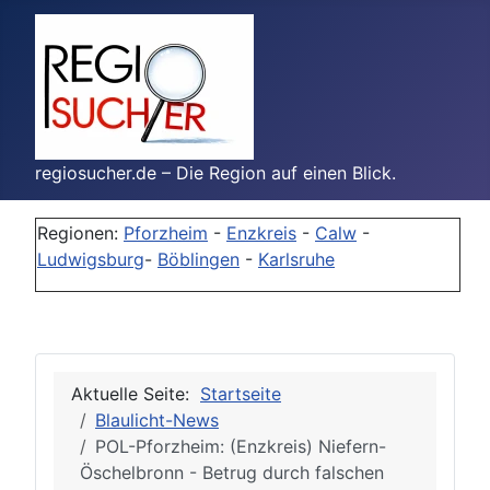
regiosucher.de – Die Region auf einen Blick.
Regionen:
Pforzheim
-
Enzkreis
-
Calw
-
Ludwigsburg
-
Böblingen
-
Karlsruhe
Aktuelle Seite:
Startseite
Blaulicht-News
POL-Pforzheim: (Enzkreis) Niefern-
Öschelbronn - Betrug durch falschen