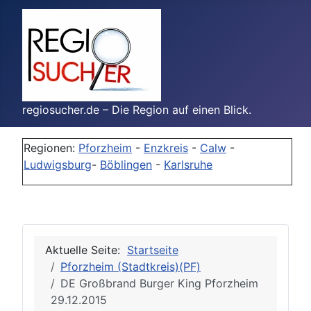
regiosucher.de – Die Region auf einen Blick.
Regionen:
Pforzheim
-
Enzkreis
-
Calw
-
Ludwigsburg
-
Böblingen
-
Karlsruhe
Aktuelle Seite:
Startseite
Pforzheim (Stadtkreis)(PF)
DE Großbrand Burger King Pforzheim
29.12.2015