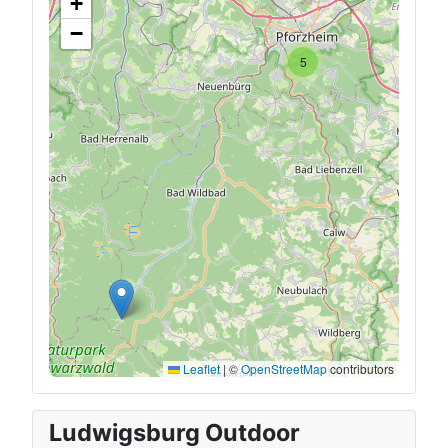
+
−
5
Leaflet
|
©
OpenStreetMap
contributors
Ludwigsburg Outdoor