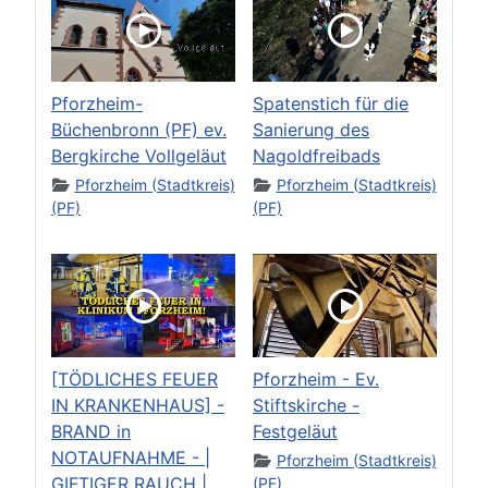
Pforzheim-
Spatenstich für die
Büchenbronn (PF) ev.
Sanierung des
Bergkirche Vollgeläut
Nagoldfreibads
Pforzheim (Stadtkreis)
Pforzheim (Stadtkreis)
(PF)
(PF)
[TÖDLICHES FEUER
Pforzheim - Ev.
IN KRANKENHAUS] -
Stiftskirche -
BRAND in
Festgeläut
NOTAUFNAHME - |
Pforzheim (Stadtkreis)
GIFTIGER RAUCH |
(PF)