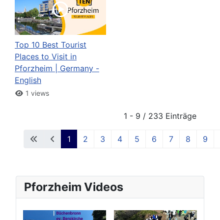
Top 10 Best Tourist
Places to Visit in
Pforzheim | Germany -
English
1 views
1 - 9 / 233 Einträge
1
2
3
4
5
6
7
8
9
Pforzheim Videos