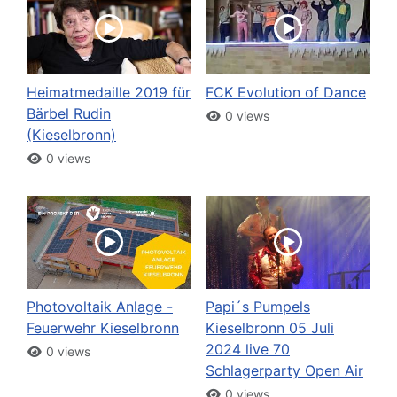
Heimatmedaille 2019 für
FCK Evolution of Dance
Bärbel Rudin
0 views
(Kieselbronn)
0 views
Photovoltaik Anlage -
Papi´s Pumpels
Feuerwehr Kieselbronn
Kieselbronn 05 Juli
2024 live 70
0 views
Schlagerparty Open Air
0 views