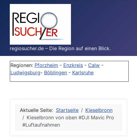
regiosucher.de – Die Region auf einen Blick.
Regionen:
Pforzheim
-
Enzkreis
-
Calw
-
Ludwigsburg
-
Böblingen
-
Karlsruhe
Aktuelle Seite:
Startseite
Kieselbronn
Kieselbronn von oben #DJI Mavic Pro
#Luftaufnahmen