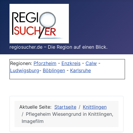
regiosucher.de – Die Region auf einen Blick.
Regionen:
Pforzheim
-
Enzkreis
-
Calw
-
Ludwigsburg
-
Böblingen
-
Karlsruhe
Aktuelle Seite:
Startseite
Knittlingen
Pflegeheim Wiesengrund in Knittlingen,
Imagefilm