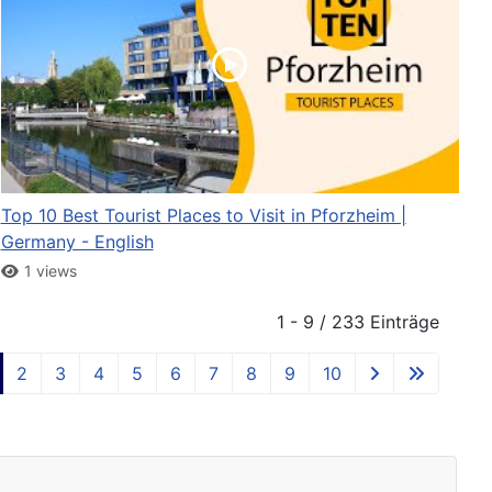
Top 10 Best Tourist Places to Visit in Pforzheim |
Germany - English
1 views
1 - 9 / 233 Einträge
2
3
4
5
6
7
8
9
10