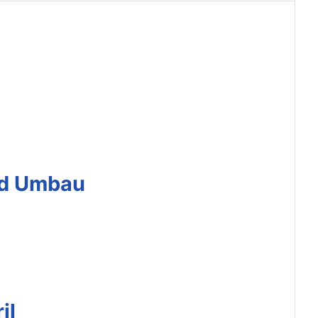
nd Umbau
il