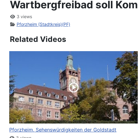
Wartbergfreibad soll Ko
3 views
Pforzheim (Stadtkreis)(PF)
Related Videos
Pforzheim, Sehenswürdigkeiten der Goldstadt
3 views