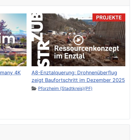
rmany 4K
A8-Enztalquerung: Drohnenüberflug
zeigt Baufortschritt im Dezember 2025
Pforzheim (Stadtkreis)(PF)