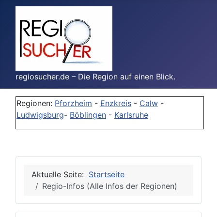
regiosucher.de – Die Region auf einen Blick.
Regionen:
Pforzheim
-
Enzkreis
-
Calw
-
Ludwigsburg
-
Böblingen
-
Karlsruhe
Aktuelle Seite:
Startseite
Regio-Infos (Alle Infos der Regionen)