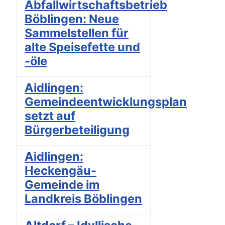
Abfallwirtschaftsbetrieb
Böblingen: Neue
Sammelstellen für
alte Speisefette und
-öle
Aidlingen:
Gemeindeentwicklungsplan
setzt auf
Bürgerbeteiligung
Aidlingen:
Heckengäu-
Gemeinde im
Landkreis Böblingen