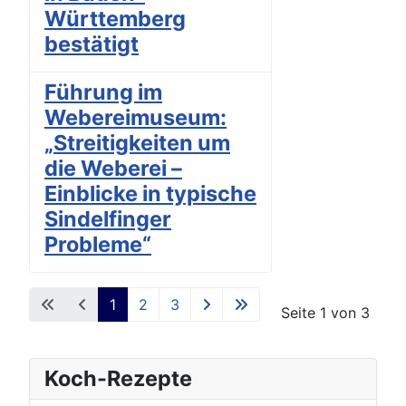
Württemberg
bestätigt
Führung im
Webereimuseum:
„Streitigkeiten um
die Weberei –
Einblicke in typische
Sindelfinger
Probleme“
1
2
3
Seite 1 von 3
Koch-Rezepte