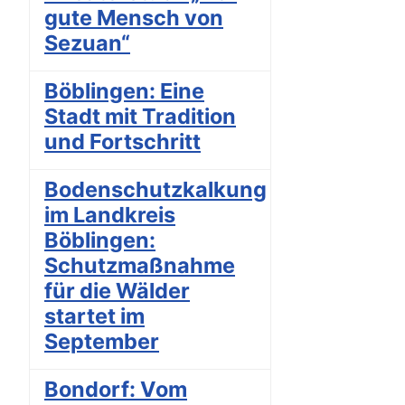
gute Mensch von
Sezuan“
Böblingen: Eine
Stadt mit Tradition
und Fortschritt
Bodenschutzkalkung
im Landkreis
Böblingen:
Schutzmaßnahme
für die Wälder
startet im
September
Bondorf: Vom