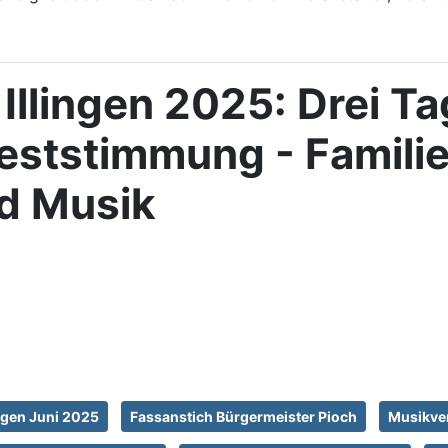
 Illingen 2025: Drei T
eststimmung - Famili
d Musik
ngen Juni 2025
Fassanstich Bürgermeister Pioch
Musikver