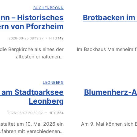
BÜCHENBRONN
nn – Historisches
Brotbacken im
rn von Pforzheim
2026-06-25 08:19:27
HITS
149
ie Bergkirche als eines der
Im Backhaus Malmsheim f
ältesten erhaltenen
...
LEONBERG
e am Stadtparksee
Blumenherz-Ak
Leonberg
2026-05-07 20:30:02
HITS
234
staltet am 10. Mai 2026 ein
Am 9. Mai können sich B
fahren mit verschiedenen
...