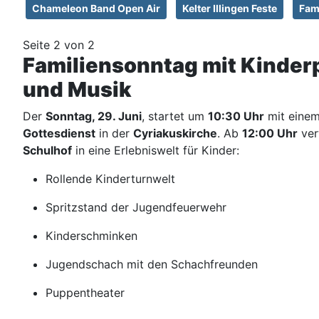
Chameleon Band Open Air
Kelter Illingen Feste
Fam
Seite 2 von 2
Familiensonntag mit Kinde
und Musik
Der
Sonntag, 29. Juni
, startet um
10:30 Uhr
mit eine
Gottesdienst
in der
Cyriakuskirche
. Ab
12:00 Uhr
ver
Schulhof
in eine Erlebniswelt für Kinder:
Rollende Kinderturnwelt
Spritzstand der Jugendfeuerwehr
Kinderschminken
Jugendschach mit den Schachfreunden
Puppentheater