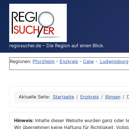
regiosucher.de – Die Region auf einen Blick.
Regionen:
Pforzheim
-
Enzkreis
-
Calw
-
Ludwigsburg
Aktuelle Seite:
Startseite
Enzkreis
Illingen
D
Hinweis:
Inhalte dieser Website wurden ganz oder tei
Wir übernehmen keine Haftung für Richtigkeit, Vollstä