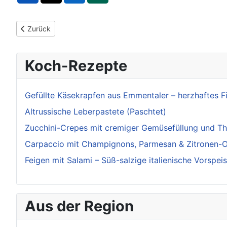
Vorheriger Beitrag: 1. Juli 2025 - Kostenlose Energieberatung 
Zurück
Koch-Rezepte
Gefüllte Käsekrapfen aus Emmentaler – herzhaftes 
Altrussische Leberpastete (Paschtet)
Zucchini-Crepes mit cremiger Gemüsefüllung und T
Carpaccio mit Champignons, Parmesan & Zitronen-O
Feigen mit Salami – Süß-salzige italienische Vorspei
Aus der Region