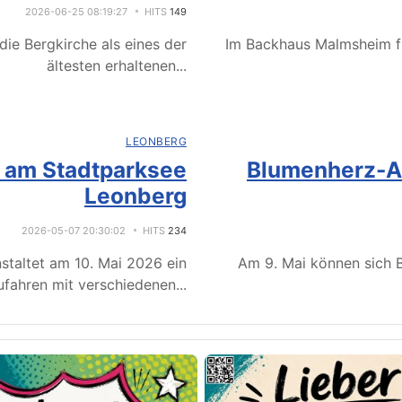
2026-06-25 08:19:27
HITS
149
ie Bergkirche als eines der
Im Backhaus Malmsheim f
ältesten erhaltenen
...
LEONBERG
e am Stadtparksee
Blumenherz-Ak
Leonberg
2026-05-07 20:30:02
HITS
234
staltet am 10. Mai 2026 ein
Am 9. Mai können sich B
fahren mit verschiedenen
...