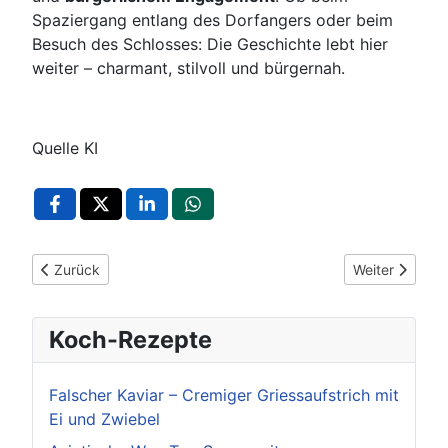
Spaziergang entlang des Dorfangers oder beim
Besuch des Schlosses: Die Geschichte lebt hier
weiter – charmant, stilvoll und bürgernah.
Quelle KI
Vorheriger Beitrag: Bauschlotter Schlosspark: Ein historisches
Nächster Beit
Zurück
Weiter
Koch-Rezepte
Falscher Kaviar – Cremiger Griessaufstrich mit
Ei und Zwiebel