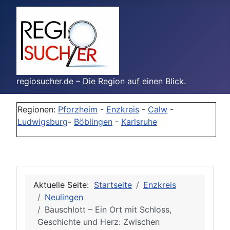
regiosucher.de – Die Region auf einen Blick.
Regionen:
Pforzheim
-
Enzkreis
-
Calw
-
Ludwigsburg
-
Böblingen
-
Karlsruhe
Aktuelle Seite:
Startseite
Enzkreis
Neulingen
Bauschlott – Ein Ort mit Schloss,
Geschichte und Herz: Zwischen