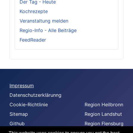
Der Tag - Heute
Kochrezepte
Veranstaltung melden
Regio-Info - Alle Beiträge
FeedReader
Impressum
Datenschutzerklärunng
Cookie-Richtlinie
Region Heilbronn
Sitemap
Region Landshut
Github
Region Flensburg