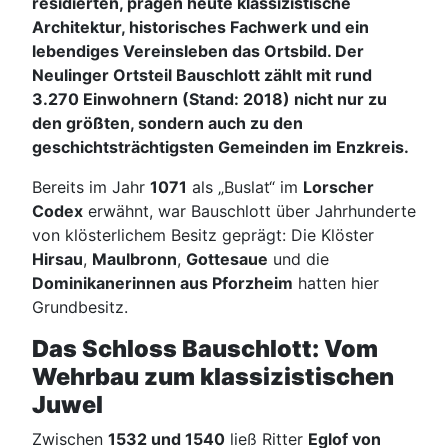
residierten, prägen heute klassizistische
Architektur, historisches Fachwerk und ein
lebendiges Vereinsleben das Ortsbild. Der
Neulinger Ortsteil Bauschlott zählt mit rund
3.270 Einwohnern (Stand: 2018) nicht nur zu
den größten, sondern auch zu den
geschichtsträchtigsten Gemeinden im Enzkreis.
Bereits im Jahr
1071
als „Buslat“ im
Lorscher
Codex
erwähnt, war Bauschlott über Jahrhunderte
von klösterlichem Besitz geprägt: Die Klöster
Hirsau
,
Maulbronn
,
Gottesaue
und die
Dominikanerinnen aus Pforzheim
hatten hier
Grundbesitz.
Das Schloss Bauschlott: Vom
Wehrbau zum klassizistischen
Juwel
Zwischen
1532 und 1540
ließ Ritter
Eglof von