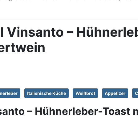
 al Vinsanto – Hühnerl
ertwein
nerleber
Italienische Küche
Weißbrot
Appetizer
C
insanto – Hühnerleber-Toast