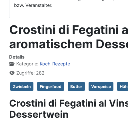
bzw. Veranstalter.
Crostini di Fegatini
aromatischem Dess
Details
Kategorie:
Koch-Rezepte
Zugriffe: 282
Zwiebeln
Fingerfood
Butter
Vorspeise
Hüh
Crostini di Fegatini al V
Dessertwein