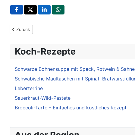
Vorheriger Beitrag: Crostini di Milza – Milzpaste auf geröstete
Zurück
Koch-Rezepte
Schwarze Bohnensuppe mit Speck, Rotwein & Sahne
Schwäbische Maultaschen mit Spinat, Bratwurstfüllu
Leberterrine
Sauerkraut-Wild-Pastete
Broccoli-Tarte – Einfaches und köstliches Rezept
Aus der Region