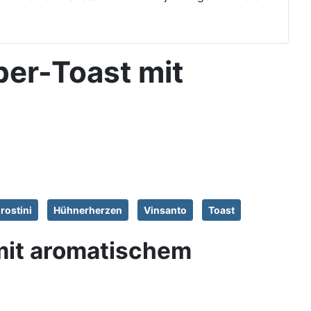
eber-Toast mit
rostini
Hühnerherzen
Vinsanto
Toast
 mit aromatischem