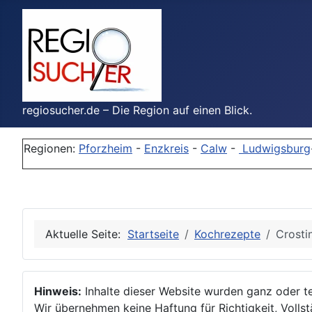
regiosucher.de – Die Region auf einen Blick.
Regionen:
Pforzheim
-
Enzkreis
-
Calw
-
Ludwigsburg
Aktuelle Seite:
Startseite
Kochrezepte
Crosti
Hinweis:
Inhalte dieser Website wurden ganz oder tei
Wir übernehmen keine Haftung für Richtigkeit, Vollstä