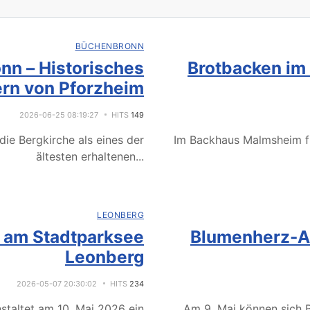
BÜCHENBRONN
nn – Historisches
Brotbacken im
rn von Pforzheim
2026-06-25 08:19:27
HITS
149
ie Bergkirche als eines der
Im Backhaus Malmsheim f
ältesten erhaltenen
...
LEONBERG
e am Stadtparksee
Blumenherz-Ak
Leonberg
2026-05-07 20:30:02
HITS
234
staltet am 10. Mai 2026 ein
Am 9. Mai können sich B