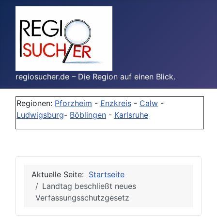
regiosucher.de – Die Region auf einen Blick.
Regionen:
Pforzheim
-
Enzkreis
-
Calw
-
Ludwigsburg
-
Böblingen
-
Karlsruhe
Aktuelle Seite:
Startseite
Landtag beschließt neues
Verfassungsschutzgesetz