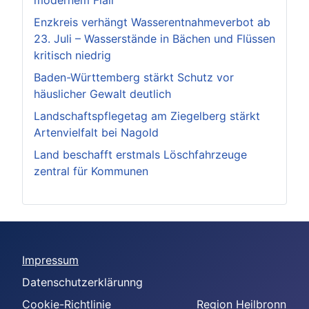
modernem Flair
Enzkreis verhängt Wasserentnahmeverbot ab
23. Juli – Wasserstände in Bächen und Flüssen
kritisch niedrig
Baden-Württemberg stärkt Schutz vor
häuslicher Gewalt deutlich
Landschaftspflegetag am Ziegelberg stärkt
Artenvielfalt bei Nagold
Land beschafft erstmals Löschfahrzeuge
zentral für Kommunen
Impressum
Datenschutzerklärunng
Cookie-Richtlinie
Region Heilbronn