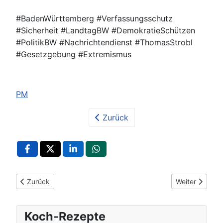
#BadenWürttemberg #Verfassungsschutz
#Sicherheit #LandtagBW #DemokratieSchützen
#PolitikBW #Nachrichtendienst #ThomasStrobl
#Gesetzgebung #Extremismus
PM
Zurück
Vorheriger Beitrag: Baden-Württemberg stärkt Schutz vor häus
Nächster Beitr
Zurück
Weiter
Koch-Rezepte