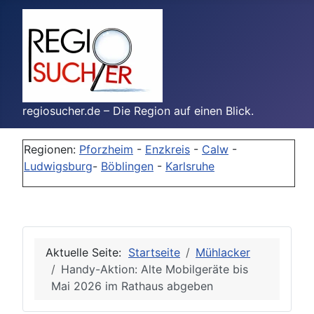
regiosucher.de – Die Region auf einen Blick.
Regionen:
Pforzheim
-
Enzkreis
-
Calw
-
Ludwigsburg
-
Böblingen
-
Karlsruhe
Aktuelle Seite:
Startseite
Mühlacker
Handy-Aktion: Alte Mobilgeräte bis
Mai 2026 im Rathaus abgeben