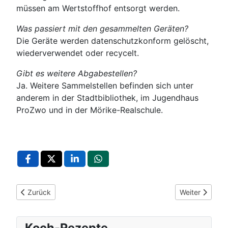
müssen am Wertstoffhof entsorgt werden.
Was passiert mit den gesammelten Geräten?
Die Geräte werden datenschutzkonform gelöscht,
wiederverwendet oder recycelt.
Gibt es weitere Abgabestellen?
Ja. Weitere Sammelstellen befinden sich unter
anderem in der Stadtbibliothek, im Jugendhaus
ProZwo und in der Mörike-Realschule.
Vorheriger Beitrag: Erlenbachstraße: Einbahnregelung und Vo
Nächster Beit
Zurück
Weiter
Koch-Rezepte