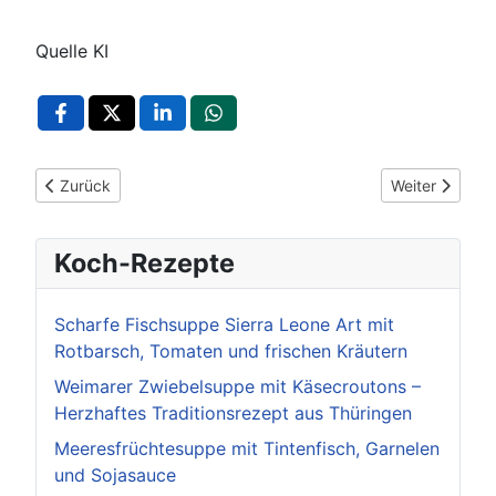
Quelle KI
Vorheriger Beitrag: Enzland Festival 2025: Musik, Gemeinscha
Nächster Beitr
Zurück
Weiter
Koch-Rezepte
Scharfe Fischsuppe Sierra Leone Art mit
Rotbarsch, Tomaten und frischen Kräutern
Weimarer Zwiebelsuppe mit Käsecroutons –
Herzhaftes Traditionsrezept aus Thüringen
Meeresfrüchtesuppe mit Tintenfisch, Garnelen
und Sojasauce