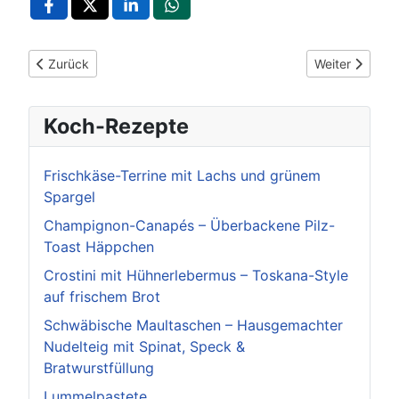
Vorheriger Beitrag: Ölbronn-Dürrn: Geschichte, Natur und Lebe
Nächster Beit
Zurück
Weiter
Koch-Rezepte
Frischkäse-Terrine mit Lachs und grünem
Spargel
Champignon-Canapés – Überbackene Pilz-
Toast Häppchen
Crostini mit Hühnerlebermus – Toskana-Style
auf frischem Brot
Schwäbische Maultaschen – Hausgemachter
Nudelteig mit Spinat, Speck &
Bratwurstfüllung
Lummelpastete