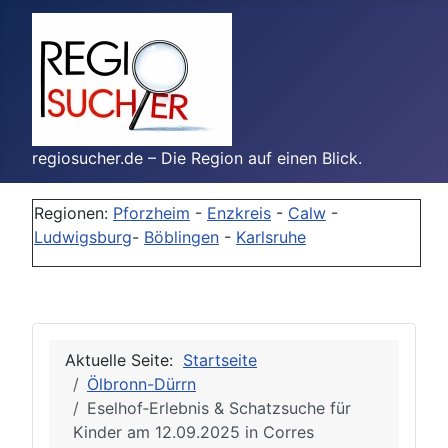
regiosucher.de – Die Region auf einen Blick.
Regionen:
Pforzheim
-
Enzkreis
-
Calw
-
Ludwigsburg
-
Böblingen
-
Karlsruhe
Aktuelle Seite:
Startseite
Ölbronn-Dürrn
Eselhof‑Erlebnis & Schatzsuche für
Kinder am 12.09.2025 in Corres