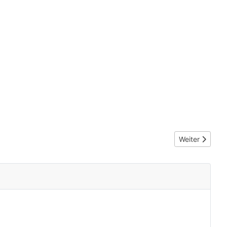
Nächster Beit
Weiter