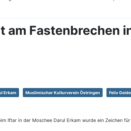
 am Fastenbrechen in 
ul Erkam
Muslimischer Kulturverein Östringen
Felix Geid
im Iftar in der Moschee Darul Erkam wurde ein Zeichen fü