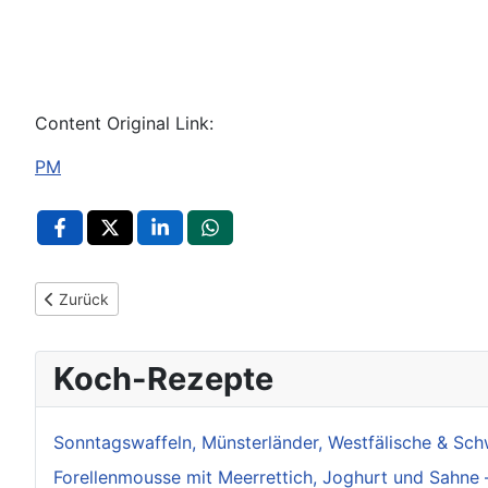
Content Original Link:
PM
Vorheriger Beitrag: Glasfaserausbau im Landkreis Karlsruhe te
Zurück
Koch-Rezepte
Sonntagswaffeln, Münsterländer, Westfälische & Sch
Forellenmousse mit Meerrettich, Joghurt und Sahne 