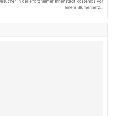
esucher in der Pforzheimer Innenstadt kostenlos vor
einem Blumenherz
...