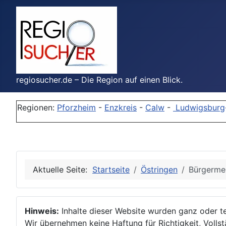
regiosucher.de – Die Region auf einen Blick.
Regionen:
Pforzheim
-
Enzkreis
-
Calw
-
Ludwigsburg
Aktuelle Seite:
Startseite
Östringen
Bürgermei
Hinweis:
Inhalte dieser Website wurden ganz oder tei
Wir übernehmen keine Haftung für Richtigkeit, Vollstä