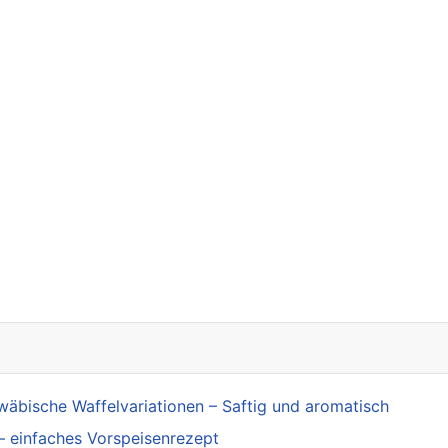
ilweise gestoppt
wäbische Waffelvariationen – Saftig und aromatisch
– einfaches Vorspeisenrezept