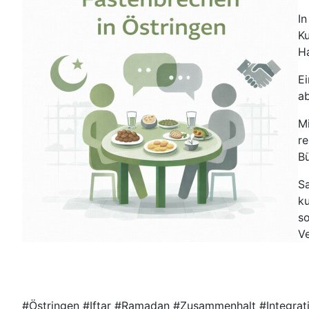
I
K
Ha
Ei
a
Mi
re
Bü
Sa
ku
s
Ve
#Östringen #Iftar #Ramadan #Zusammenhalt #Integrat