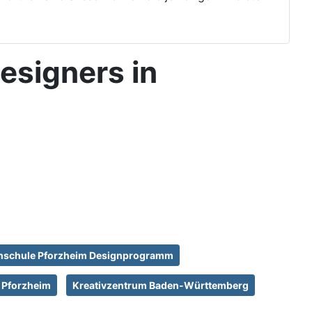
esigners in
hschule Pforzheim Designprogramm
 Pforzheim
Kreativzentrum Baden-Württemberg