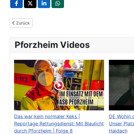
Vorheriger Beitrag: Pforzheim lädt zur 8. do. IT-Messe für Karr
Zurück
Pforzheim Videos
Das war kein normaler Keks |
DE Wohin d
Reportage Rettungsdienst: Mit Blaulicht
Unser Platz
durch Pforzheim | Folge 8
Haidach