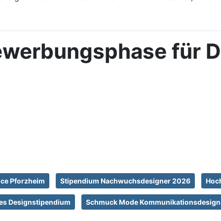
ewerbungsphase für D
g
nce Pforzheim
Stipendium Nachwuchsdesigner 2026
Hoc
les Designstipendium
Schmuck Mode Kommunikationsdesign