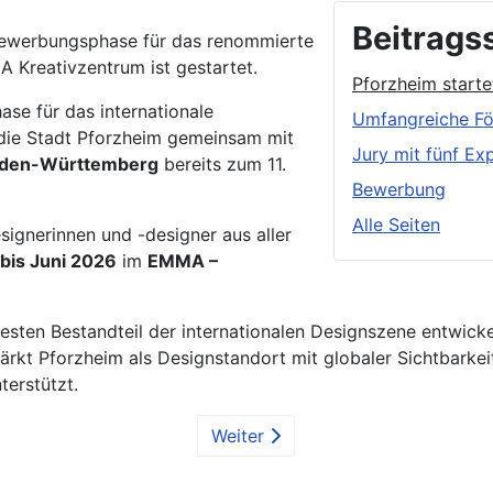
Beitrags
Bewerbungsphase für das renommierte
 Kreativzentrum ist gestartet.
Pforzheim start
se für das internationale
Umfangreiche Fö
 die Stadt Pforzheim gemeinsam mit
Jury mit fünf Ex
aden-Württemberg
bereits zum 11.
Bewerbung
Alle Seiten
gnerinnen und -designer aus aller
 bis Juni 2026
im
EMMA –
sten Bestandteil der internationalen Designszene entwicke
tärkt Pforzheim als Designstandort mit globaler Sichtbarke
terstützt.
Weiter