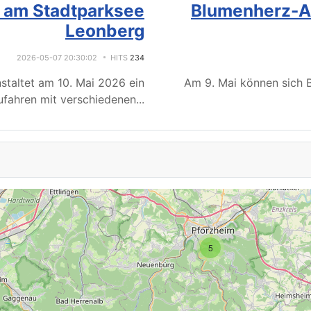
e am Stadtparksee
Blumenherz-Ak
Leonberg
2026-05-07 20:30:02
HITS
234
staltet am 10. Mai 2026 ein
Am 9. Mai können sich B
fahren mit verschiedenen
...
5