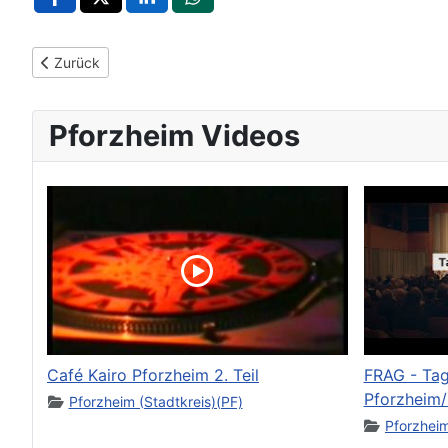
Vorheriger Beitrag: Städtepartnerschaftskongress stärkt deu
Zurück
Pforzheim Videos
Café Kairo Pforzheim 2. Teil
FRAG - Tag
Pforzheim/
Pforzheim (Stadtkreis)(PF)
Pforzheim