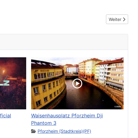
sch
Nächster Beit
Weiter
icial
Waisenhausplatz Pforzheim Dji
Phantom 3
Pforzheim (Stadtkreis)(PF)