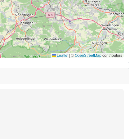
Leaflet
|
©
OpenStreetMap
contributors