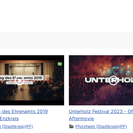
tsch-französische Freundschaft: Pforzheim und Saint-Maur im Austau
 des Ehrenamts 2019
Unterholz Festival 2023 - Off
Enzkreis
Aftermovie
 (Stadtkreis)(PF)
Pforzheim (Stadtkreis)(PF)