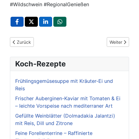
#Wildschwein #RegionalGenießen
Vorheriger Beitrag: Filmabend zur Backhaus-Tradition am 16. 
Nächster Beit
Zurück
Weiter
Koch-Rezepte
Frühlingsgemüsesuppe mit Kräuter-Ei und
Reis
Frischer Auberginen-Kaviar mit Tomaten & Ei
– leichte Vorspeise nach mediterraner Art
Gefüllte Weinblätter (Dolmadakia Jalantzi)
mit Reis, Dill und Zitrone
Feine Forellenterrine – Raffinierte