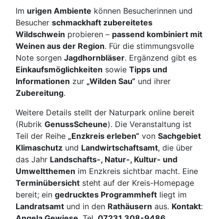
Im
urigen Ambiente
können Besucherinnen und
Besucher
schmackhaft zubereitetes
Wildschwein
probieren –
passend kombiniert mit
Weinen aus der Region
. Für die stimmungsvolle
Note sorgen
Jagdhornbläser
. Ergänzend gibt es
Einkaufsmöglichkeiten
sowie
Tipps und
Informationen
zur
„Wilden Sau“
und ihrer
Zubereitung
.
Weitere Details stellt der Naturpark online bereit
(Rubrik
GenussScheune
). Die Veranstaltung ist
Teil der Reihe
„Enzkreis erleben“
von
Sachgebiet
Klimaschutz
und
Landwirtschaftsamt
, die über
das Jahr
Landschafts-, Natur-, Kultur- und
Umweltthemen
im Enzkreis sichtbar macht. Eine
Terminübersicht
steht auf der Kreis-Homepage
bereit; ein
gedrucktes Programmheft
liegt im
Landratsamt
und in den
Rathäusern
aus.
Kontakt
:
Angela Gewiese
, Tel.
07231 308-9486
,