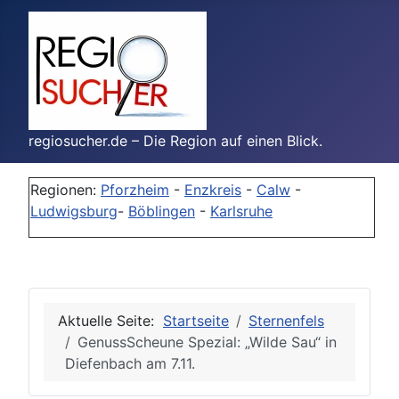
regiosucher.de – Die Region auf einen Blick.
Regionen:
Pforzheim
-
Enzkreis
-
Calw
-
Ludwigsburg
-
Böblingen
-
Karlsruhe
Aktuelle Seite:
Startseite
Sternenfels
GenussScheune Spezial: „Wilde Sau“ in
Diefenbach am 7.11.