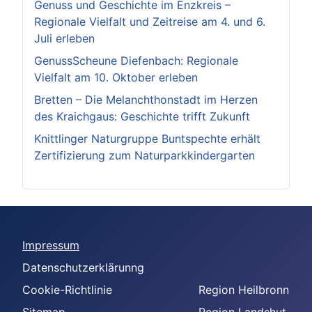
Genuss und Geschichte im Enzkreis –
Regionale Vielfalt und Zeitreise am 4. und 6.
Juli erleben
GenussScheune Diefenbach: Regionale
Vielfalt am 10. Oktober erleben
Bretten – Die Melanchthonstadt im Herzen
des Kraichgaus: Geschichte trifft Zukunft
Knittlinger Naturgruppe Buntspechte erhält
Zertifizierung zum Naturparkkindergarten
Impressum
Datenschutzerklärunng
Cookie-Richtlinie
Region Heilbronn