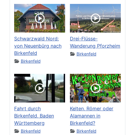
Schwarzwald Nord:
Drei-Flüsse-
von Neuenbürg nach
Wanderung Pforzheim
Birkenfeld
Birkenfeld
Birkenfeld
Fahrt durch
Kelten, Römer oder
Birkenfeld, Baden
Alamannen in
Württemberg
Birkenfeld?
Birkenfeld
Birkenfeld