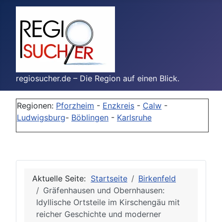
regiosucher.de – Die Region auf einen Blick.
Regionen:
Pforzheim
-
Enzkreis
-
Calw
-
Ludwigsburg
-
Böblingen
-
Karlsruhe
Aktuelle Seite:
Startseite
Birkenfeld
Gräfenhausen und Obernhausen:
Idyllische Ortsteile im Kirschengäu mit
reicher Geschichte und moderner