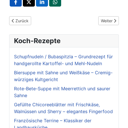
Vorheriger Beitrag: Die Sixthalle in Gräfenhausen: Mittelpunkt
Nächster Beitr
Zurück
Weiter
Koch-Rezepte
Schupfnudeln / Bubaspitzla – Grundrezept für
handgerollte Kartoffel- und Mehl-Nudeln
Biersuppe mit Sahne und Weißkäse – Cremig-
würziges Kultgericht
Rote-Bete-Suppe mit Meerrettich und saurer
Sahne
Gefüllte Chicoreeblätter mit Frischkäse,
Walnüssen und Sherry – elegantes Fingerfood
Französische Terrine – Klassiker der
Landhausküche