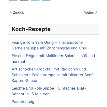
Vorheriger Beitrag: Neubaugebiet „Pferchäcker“ in Lienzingen
Nächster Beitr
Zurück
Weiter
Koch-Rezepte
Feurige Tom Yam Gung – Thailändische
Garnelensuppe mit Zitronengras und Chili
Frische Feigen mit Mailänder Salami – süß und
herzhaft
Artischocken-Cocktail mit Radicchio und
Schinken – Feine Vorspeise mit pikanter Senf-
Kapern-Sauce
Leichte Brokkoli-Suppe – Einfaches Diät-
Rezept in 15 Minuten
Pastetenteig