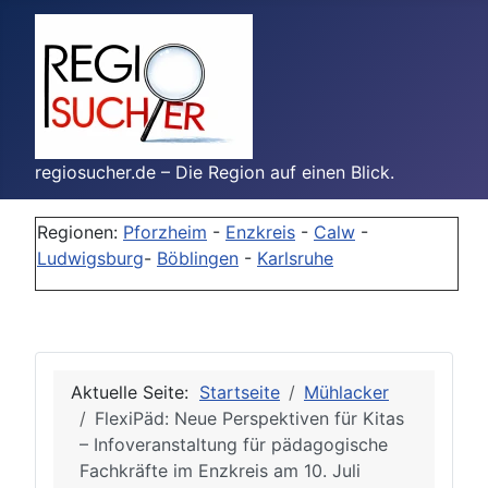
regiosucher.de – Die Region auf einen Blick.
Regionen:
Pforzheim
-
Enzkreis
-
Calw
-
Ludwigsburg
-
Böblingen
-
Karlsruhe
Aktuelle Seite:
Startseite
Mühlacker
FlexiPäd: Neue Perspektiven für Kitas
– Infoveranstaltung für pädagogische
Fachkräfte im Enzkreis am 10. Juli