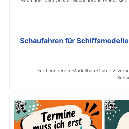
Hoch über dem Ortsteil Büchenbronn erhebt sich d
Schaufahren für Schiffsmodell
Der Leonberger Modellbau-Club e.V. veran
Schau