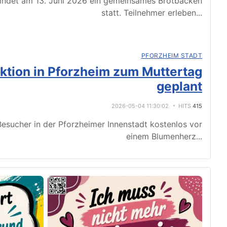
indet am 13. Juni 2026 ein gemeinsames Brotbacken
statt. Teilnehmer erleben
...
PFORZHEIM STADT
tion in Pforzheim zum Muttertag
geplant
2026-05-04 11:30:02
HITS
415
esucher in der Pforzheimer Innenstadt kostenlos vor
einem Blumenherz
...