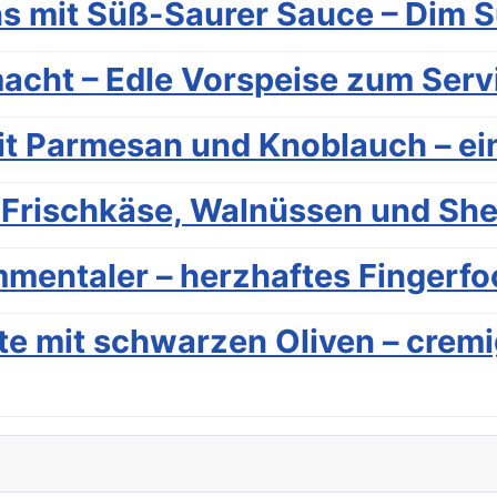
ns mit Süß-Saurer Sauce – Dim 
acht – Edle Vorspeise zum Serv
 Parmesan und Knoblauch – ei
t Frischkäse, Walnüssen und She
mmentaler – herzhaftes Fingerf
e mit schwarzen Oliven – cremi