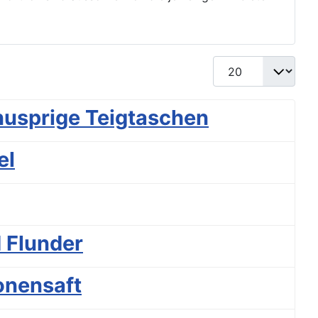
Anzeige #
nusprige Teigtaschen
el
d Flunder
onensaft