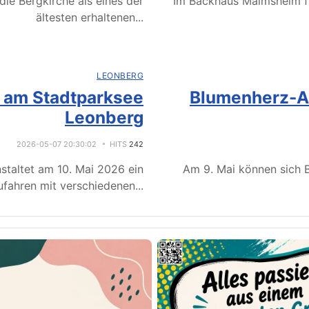
ie Bergkirche als eines der
Im Backhaus Malmsheim f
ältesten erhaltenen
...
LEONBERG
e am Stadtparksee
Blumenherz-Ak
Leonberg
2026-05-07 20:30:02
HITS
242
staltet am 10. Mai 2026 ein
Am 9. Mai können sich B
fahren mit verschiedenen
...